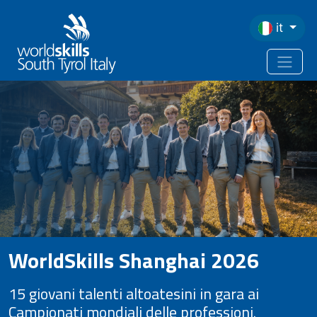
Salta al contenuto principale
it
WorldSkills Shanghai 2026
15 giovani talenti altoatesini in gara ai
Campionati mondiali delle professioni.