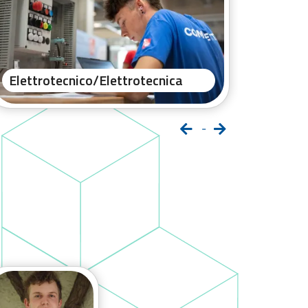
Elettrotecnico/Elettrotecnica
Fioris
-