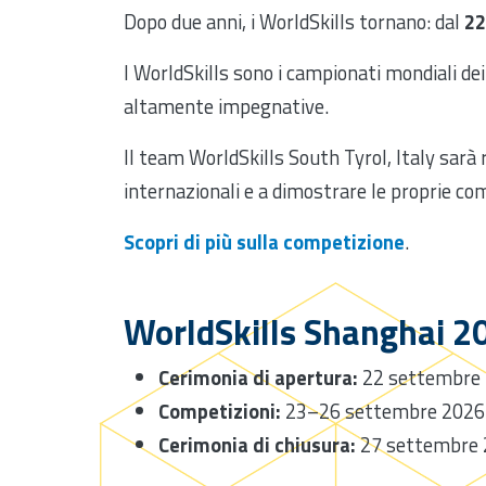
Dopo due anni, i WorldSkills tornano: dal
22
I WorldSkills sono i campionati mondiali dei 
altamente impegnative.
Il team WorldSkills South Tyrol, Italy sar
internazionali e a dimostrare le proprie c
Scopri di più sulla competizione
.
WorldSkills Shanghai 
Cerimonia di apertura:
22 settembre
Competizioni:
23–26 settembre 2026
Cerimonia di chiusura:
27 settembre