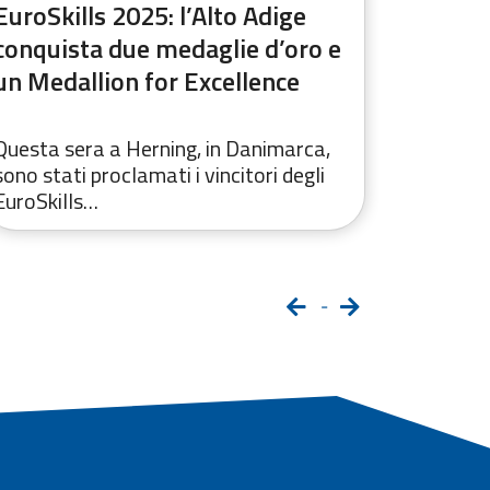
EuroSkills 2025: l’Alto Adige
EuroSki
conquista due medaglie d’oro e
altoate
un Medallion for Excellence
Questa sera a Herning, in Danimarca,
Si apre 
sono stati proclamati i vincitori degli
Danimarc
EuroSkills…
EuroSkil
-