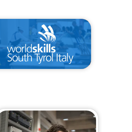
/competizioni/competizione-
provinciale