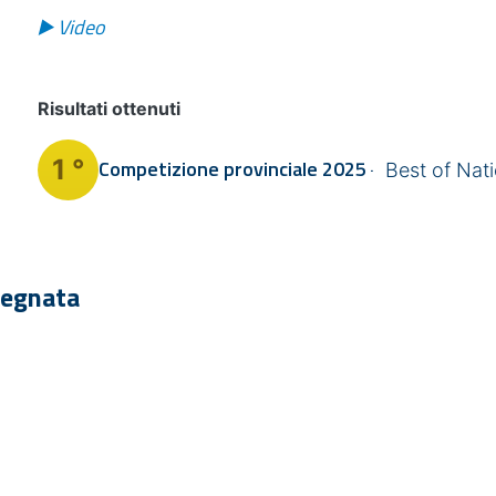
▶️ Video
Risultati ottenuti
1 °
Competizione provinciale
2025
Best of Nat
segnata