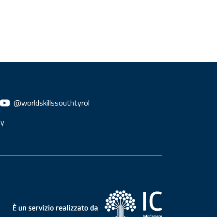
@worldskillssouthtyrol
ly