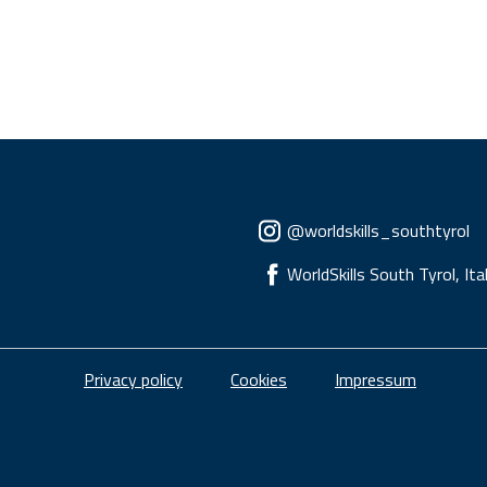
Social menu
@worldskills_southtyrol
WorldSkills South Tyrol, Ita
Piè di pagina
Privacy policy
Cookies
Impressum