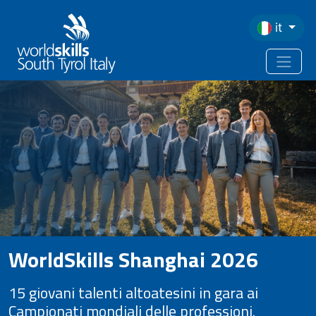
Salta al contenuto principale
it
WorldSkills Shanghai 2026
15 giovani talenti altoatesini in gara ai
Campionati mondiali delle professioni.