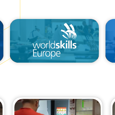
/de/wettbewerbe/euroskills