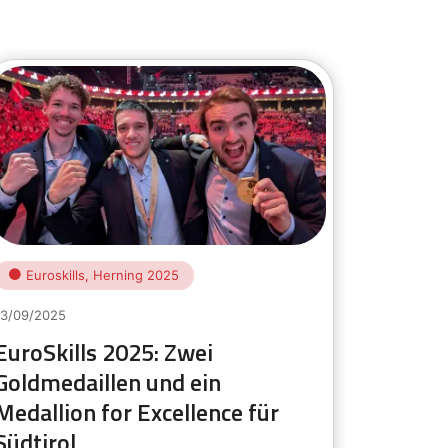
Euroskills, Herning 2025
Eurosk
13/09/2025
9/09/2025
EuroSkills 2025: Zwei
EuroSki
Goldmedaillen und ein
Teilne
Medallion for Excellence für
Wettb
Südtirol