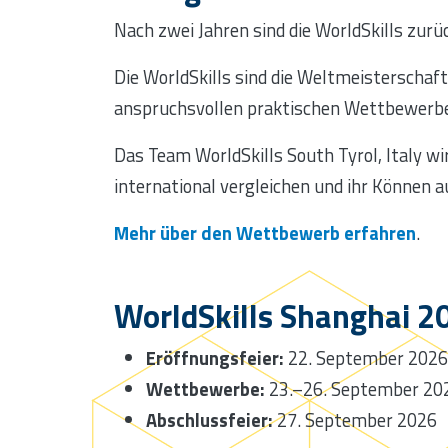
Nach zwei Jahren sind die WorldSkills zur
Die WorldSkills sind die Weltmeisterschaft
anspruchsvollen praktischen Wettbewerb
Das Team WorldSkills South Tyrol, Italy w
international vergleichen und ihr Können a
Mehr über den Wettbewerb erfahren
.
WorldSkills Shanghai 
Eröffnungsfeier:
22. September 2026
Wettbewerbe:
23.–26. September 20
Abschlussfeier:
27. September 2026