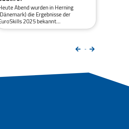
Heute Abend wurden in Herning
Heute Ab
(Dänemark) die Ergebnisse der
Dänemark
EuroSkills 2025 bekannt…
neunte 
-