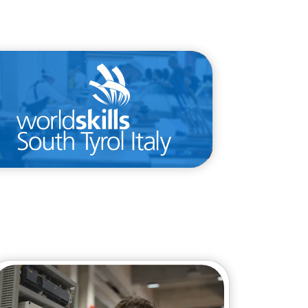
/de/wettbewerbe/landesmeistersca
hft