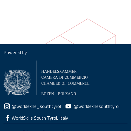
Powered by
Social menu
@worldskills_southtyrol
@worldskillssouthtyrol
WorldSkills South Tyrol, Italy
Piè di pagina