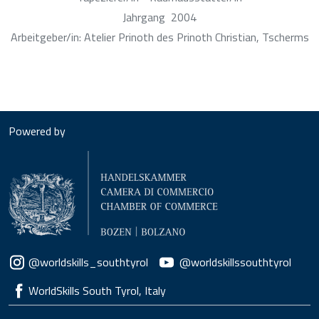
Jahrgang
2004
Arbeitgeber/in: Atelier Prinoth des Prinoth Christian, Tscherms
Powered by
Social menu
@worldskills_southtyrol
@worldskillssouthtyrol
WorldSkills South Tyrol, Italy