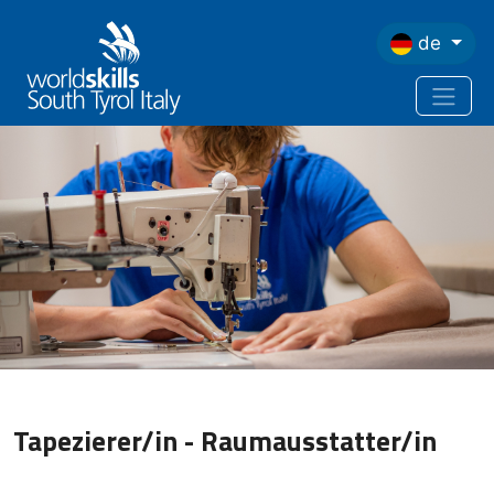
Direkt zum Inhalt
de
Tapezierer/in - Raumausstatter/in