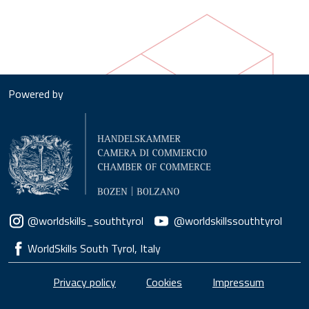
Powered by
Social menu
@worldskills_southtyrol
@worldskillssouthtyrol
WorldSkills South Tyrol, Italy
Piè di pagina
Privacy policy
Cookies
Impressum