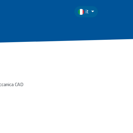
it
ccanica CAD