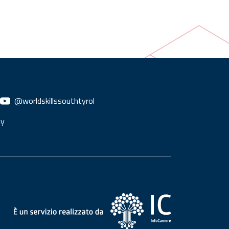
@worldskillssouthtyrol
ly