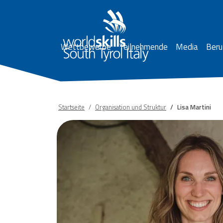
Direkt zum Inhalt
Hauptnavigation
Wettbewerbe
Teilnehmende
Media
Beru
Startseite
Organisation und Struktur
Lisa Martini