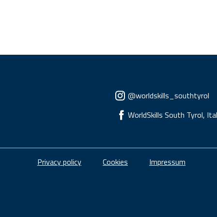
Social menu
@worldskills_southtyrol
WorldSkills South Tyrol, Ita
Piè di pagina
Privacy policy
Cookies
Impressum