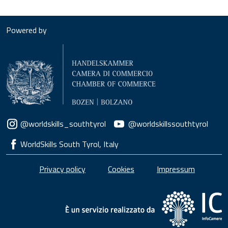
Powered by
Social menu
@worldskills_southtyrol
@worldskillssouthtyrol
WorldSkills South Tyrol, Italy
Piè di pagina
Privacy policy
Cookies
Impressum