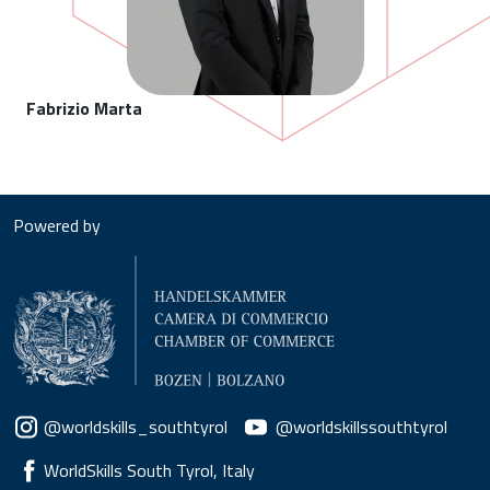
Fabrizio Marta
Powered by
Social menu
@worldskills_southtyrol
@worldskillssouthtyrol
WorldSkills South Tyrol, Italy