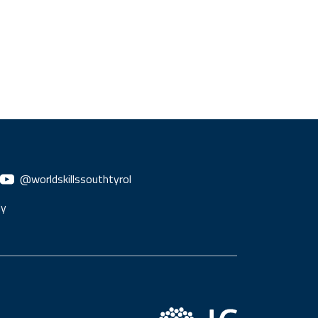
@worldskillssouthtyrol
ly