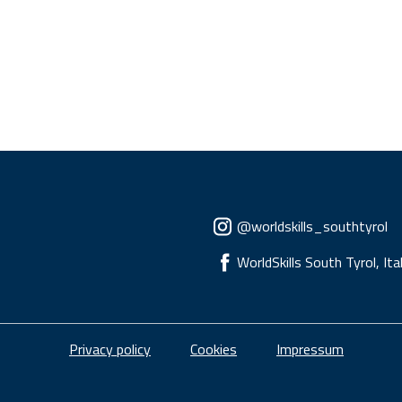
Social menu
@worldskills_southtyrol
WorldSkills South Tyrol, Ita
Piè di pagina
Privacy policy
Cookies
Impressum